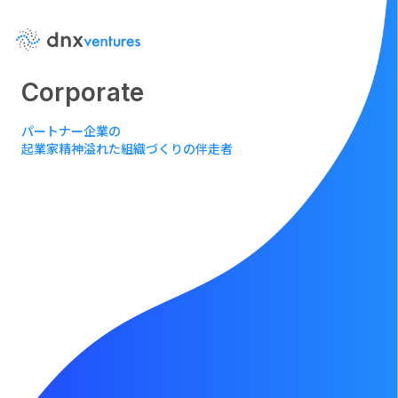
Corporate
パートナー企業の
起業家精神溢れた組織づくりの伴走者
About Us
DNX Studio
ベンチャースタジオ
DNX Venturesとは
Careers
Team
求人
チーム
Events