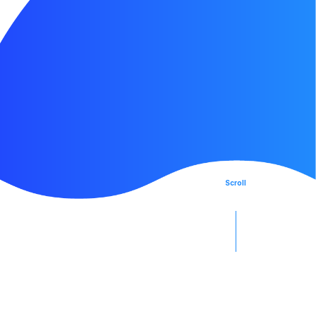
Portfolio
イベント
投資先
News
ニュース
Seed・SPROUND
Contact Us
シードプログラム
お問い合わせ
SaaS Program
SaaS投資
Platform
投資先支援
Scroll