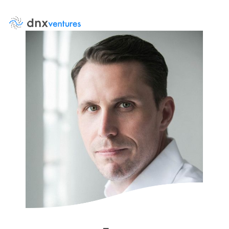
About Us
Events
イベント
DNX Venturesとは
News
ニュース
Team
Contact Us
チーム
お問い合わせ
LP Log in
Portfolio
LP専用ポータル
投資先
Corporate Partner