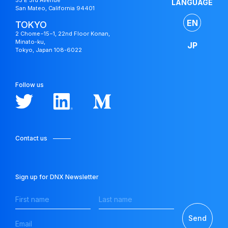
55 E 3rd Avenue
LANGUAGE
San Mateo, California 94401
EN
TOKYO
2 Chome−15−1, 22nd Floor Konan,
Minato-ku,
JP
Tokyo, Japan 108-6022
Follow us
Contact us
Japan
Sign up for DNX Newsletter
Fund