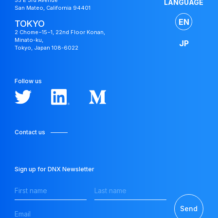
55 E 3rd Avenue
LANGUAGE
San Mateo, California 94401
EN
TOKYO
2 Chome−15−1, 22nd Floor Konan,
Minato-ku,
JP
Tokyo, Japan 108-6022
Follow us
Contact us
Japan
Sign up for DNX Newsletter
Fund