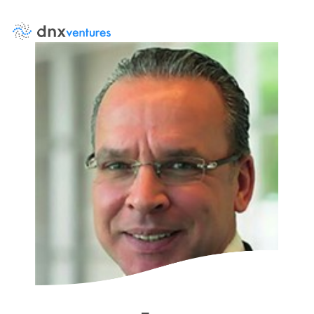
About Us
Events
イベント
DNX Venturesとは
News
ニュース
Team
Contact Us
チーム
お問い合わせ
LP Log in
Portfolio
LP専用ポータル
投資先
Corporate Partner