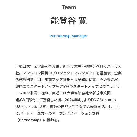
Corporate Partner
パートナー企業
能登谷 寛
Network
Partnership Manager
ネットワーク
Platform
早稲田大学法学部を卒業後、新卒で大手不動産デベロッパーに入
投資先支援
社。マンション開発のプロジェクトマネジメントを経験後、企業
法務部門で中国・東南アジア進出支援業務に従事。その後CVC
部門にてスタートアップ/VC投資やスタートアップとのコラボレ
ーション事業に従事。直近では大手保険会社の新規事業開
発/CVC部門にて勤務した後、2024年4月よりDNX Ventures
USオフィスに参画。複数の日経大手企業での経験を活かし、主
にパートナー企業へのオープンイノベーション支援
（Partnership）に携わる。