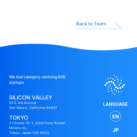
Back to Team
We fuel category-defining B2B
startups
SILICON VALLEY
55 E 3rd Avenue
LANGUAGE
San Mateo, California 94401
EN
TOKYO
2 Chome−15−1, 22nd Floor Konan,
Minato-ku,
JP
Tokyo, Japan 108-6022