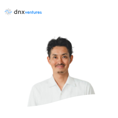
About Us
Events
イベント
DNX Venturesとは
News
ニュース
Team
Contact Us
チーム
お問い合わせ
LP Log in
Portfolio
LP専用ポータル
投資先