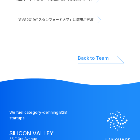
「SVS2019＠スタンフォード大学」に前田が登壇
Back to Team
We fuel category-defining B2B
startups
SILICON VALLEY
55 E 3rd Avenue