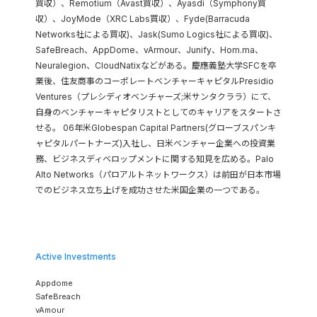
買収）、Remotium（Avast買収）、Ayasdi（Symphony買
収）、JoyMode（XRC Labs買収）、Fyde(Barracuda
Networks社による買収)、Jask(Sumo Logics社による買収)、
SafeBreach、AppDome、vArmour、Junify、Hom.ma、
Neuralegion、CloudNatixなどがある。慶應義塾大学SFCを卒
業後、住友商事のコーポレートベンチャーキャピタルPresidio
Ventures（プレシディオベンチャーズ;米サンタクララ）にて、
自身のベンチャーキャピタリストとしてのキャリアをスタートさ
せる。 06年米Globespan Capital Partners(グローブスパンキ
ャピタルパートナーズ)入社し、日米ベンチャー企業への投資業
務、ビジネスディベロップメントに関する知見を広める。Palo
Alto Networks（パロアルトネットワークス）は前田が日本市場
でのビジネス立ち上げを成功させた米国企業の一つである。
Active Investments
Appdome
SafeBreach
vAmour