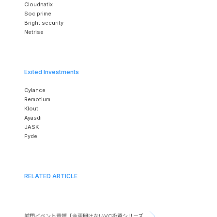
Cloudnatix
Soc prime
Bright security
Netrise
Exited Investments
Cylance
Remotium
Klout
Ayasdi
JASK
Fyde
RELATED ARTICLE
前田イベント登壇「今更聞けないVC投資シリーズ