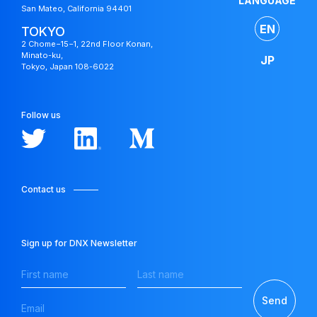
LANGUAGE
San Mateo, California 94401
Japan
Fund
EN
TOKYO
2 Chome−15−1, 22nd Floor Konan,
Minato-ku,
JP
Tokyo, Japan 108-6022
Follow us
Contact us
Sign up for DNX Newsletter