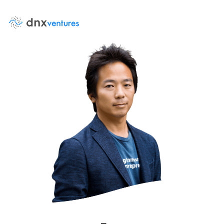
About Us
Events
イベント
DNX Venturesとは
News
ニュース
Team
Contact Us
チーム
お問い合わせ
LP Log in
Portfolio
LP専用ポータル
投資先