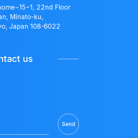
home−15−1, 22nd Floor
n, Minato-ku,
yo, Japan 108-6022
ntact us