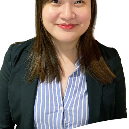
Platform
投資先支援
LP Log in
LP専用ポータル