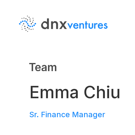
MENU
EN
JP
About Us
Emma Chiu
DNX Venturesとは
Sr. Finance Manager
Team
チーム