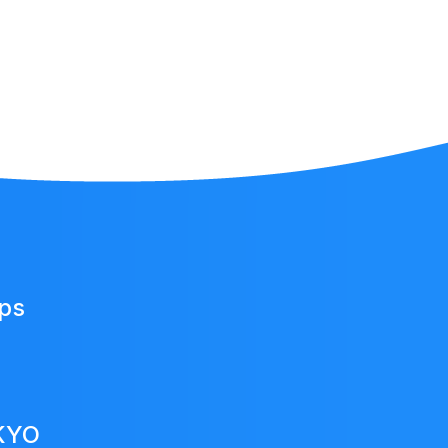
Japan
Fund
ups
KYO