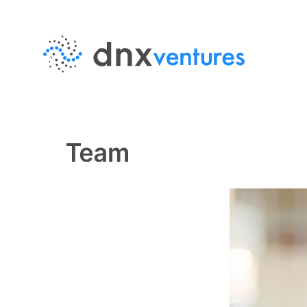
MENU
EN
JP
About Us
DNX Venturesとは
Team
チーム