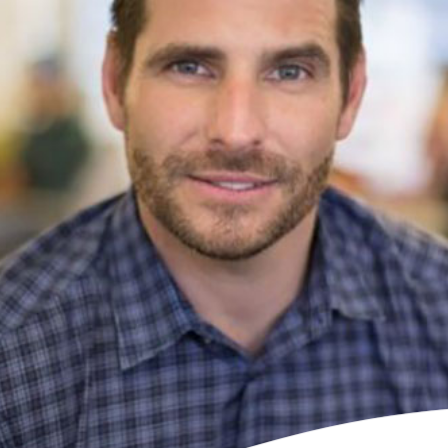
Platform
投資先支援
LP Log in
LP専用ポータル