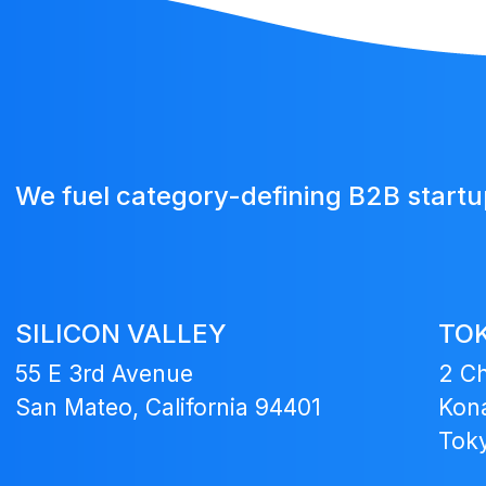
We fuel category-defining B2B start
SILICON VALLEY
TO
55 E 3rd Avenue
2 C
San Mateo, California 94401
Kona
Tok