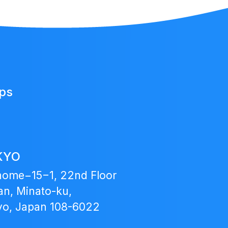
Japan
ups
Fund
KYO
home−15−1, 22nd Floor
n, Minato-ku,
yo, Japan 108-6022