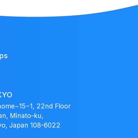
Japan
ups
Fund
KYO
home−15−1, 22nd Floor
n, Minato-ku,
yo, Japan 108-6022