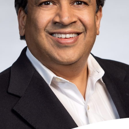
Platform
投資先支援
LP Log in
LP専用ポータル