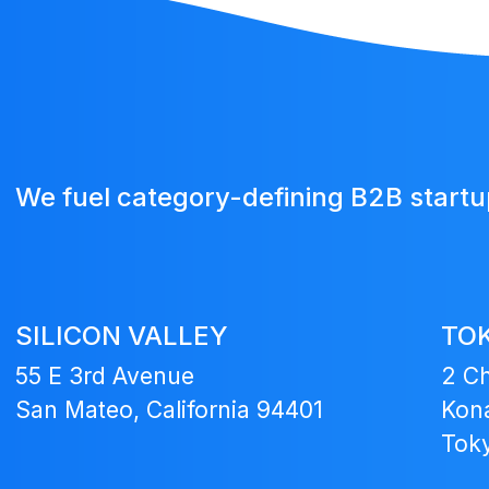
We fuel category-defining B2B start
SILICON VALLEY
TO
55 E 3rd Avenue
2 C
San Mateo, California 94401
Kona
Tok