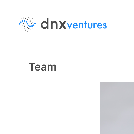
MENU
EN
JP
About Us
DNX Venturesとは
Team
チーム