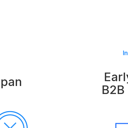
I
Earl
apan
B2B 