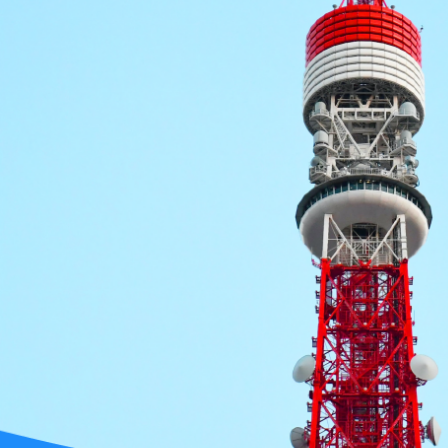
An Early Stage V
For B2B Startups in 