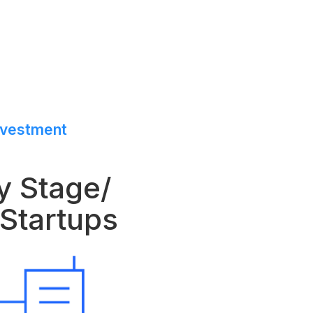
nvestment
y Stage/
Startups