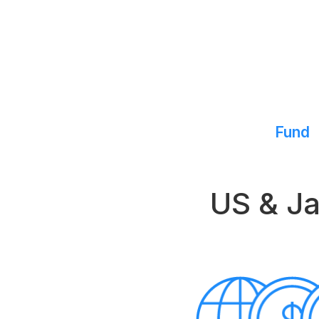
Fund
US & J