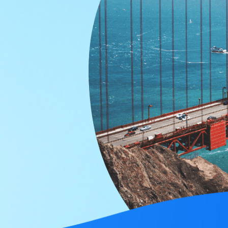
C
We f
Japan